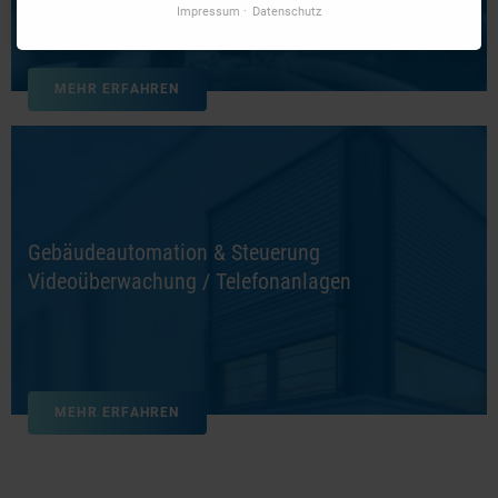
Impressum
Datenschutz
MEHR ERFAHREN
Gebäudeautomation & Steuerung
Videoüberwachung / Telefonanlagen
MEHR ERFAHREN