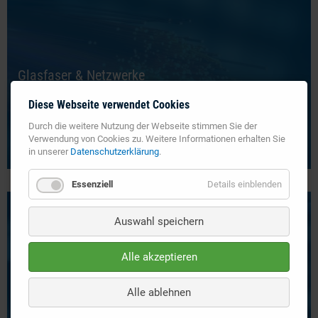
Glasfaser & Netzwerke
Diese Webseite verwendet Cookies
Durch die weitere Nutzung der Webseite stimmen Sie der
Verwendung von Cookies zu. Weitere Informationen erhalten Sie
in unserer
Datenschutzerklärung
.
MEHR ERFAHREN
Essenziell
Details einblenden
Auswahl speichern
Alle akzeptieren
Computer & Server / Routing & Switching
Alle ablehnen