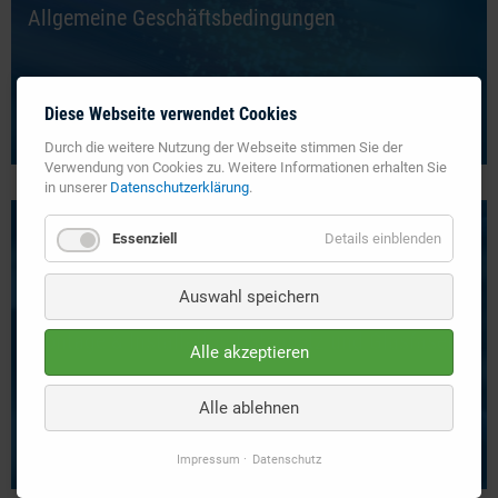
Allgemeine Geschäftsbedingungen
Diese Webseite verwendet Cookies
Durch die weitere Nutzung der Webseite stimmen Sie der
MEHR ERFAHREN
Verwendung von Cookies zu. Weitere Informationen erhalten Sie
in unserer
Datenschutzerklärung
.
Essenziell
Details einblenden
Auswahl speichern
Montage & Installation Datennetz und Glasfaser
Alle akzeptieren
Alle ablehnen
Impressum
Datenschutz
MEHR ERFAHREN