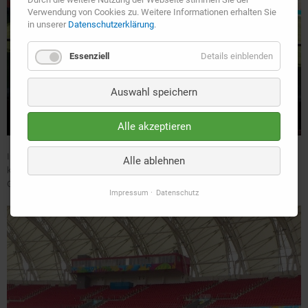
Verwendung von Cookies zu. Weitere Informationen erhalten Sie
in unserer
Datenschutzerklärung
.
Essenziell
Details einblenden
Auswahl speichern
Alle akzeptieren
In all diesen Stadien haben wir die vor Ort verlegten LWL Kabel
Alle ablehnen
konfektioniert und gespleißt. Außerdem durften wir die zum Anschluss der
Glasfaser notwendigen passiven Patchfelder und Feldspleißboxen liefern.
Impressum
Datenschutz