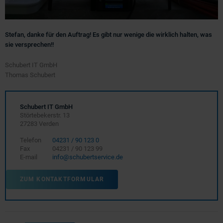
Stefan, danke für den Auftrag! Es gibt nur wenige die wirklich halten, was
sie versprechen!!
Schubert IT GmbH
Thomas Schubert
Schubert IT GmbH
Störtebekerstr. 13
27283 Verden
Telefon
04231 / 90 123 0
Fax
04231 / 90 123 99
E-mail
info@schubertservice.de
ZUM KONTAKTFORMULAR