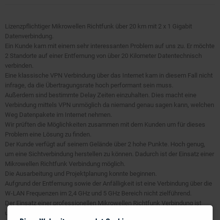
Lizenzpflichtiger Mikrowellen Richtfunk über 20 km mit 2 x 1 Gigabit
Datenverbindung.
Ein Kunde kam mit einem sehr interessanten Problem auf uns zu. Er möchte
2 Standorte auf einer Entfernung von über 20 Kilometer Datentechnisch
verbinden.
Eine klassische VPN Verbindung über das Internet kam in diesem Fall nicht
infrage, da die Übertragungsrate hoch performant sein muss.
Außerdem sind bestimmte Delay Zeiten einzuhalten. Dies macht eine
Verbindung mittels VPN unmöglich da niemand genau sagen kann, welchen
Weg Datenpakete im Internet nehmen.
Wir prüften die Möglichkeiten zusammen mit dem Kunden um für dieses
Problem eine Lösung zu finden.
Der Kunde verfügt auf seinem Gelände über 2 hohe Punkte. Hoch genug,
um eine Sichtverbindung herstellen zu können. Dadurch ist der Einsatz einer
Mikrowellen Richtfunk Verbindung möglich.
Die Ausarbeitung und Projektplanung konnte beginnen.
Aufgrund der Entfernung sowie der Anfälligkeit ist eine Verbindung über die
W-LAN Frequenzen im 2,4 GHz und 5 GHz Bereich nicht zielführend.
Der Einsatz einer professionellen Mikrowellen Richtfunk Verbindung ist
unumgänglich.