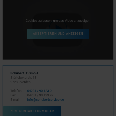
Cookies zulassen, um das Video anzuzeigen
AKZEPTIEREN UND ANZEIGEN
Schubert IT GmbH
Störtebekerstr. 13
27283 Verden
Telefon
04231 / 90 123 0
Fax
04231 / 90 123 99
E-mail
info@schubertservice.de
ZUM KONTAKTFORMULAR