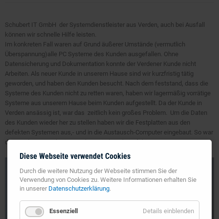
Schubert IT GmbH der Systemdienstleister aus Verden, auch bei Ausfall
können wir schnelle Hilfe leisten.
Im konkreten Fall waren auf Grund äußerer Umstände (vermutlich
Überspannung)alle PC Systeme des Kunden ausgefallen. Ohne
Datensicherung und Dokumentation konnte der Verdener Kunde nicht
Arbeiten. Als neuer Kunde in unserem Hause sind wir kurzfristig tätig
geworden, und haben den Kunden besucht. Nach dem feststand, dass die
Systeme des Kunden nicht zu retten waren, haben wir lagermäßig vorrätige
Systeme aus unserem Hause beim Kunden aufgestellt. Da der Kunde in
Verden ansässig ist, war das zeitlich kein großes Problem. Um die Daten
des Kunden wieder her zu stellen haben wir die Festplatten aus den
defekten Systemen aus,- und in die Austausch-Computer eingebaut. So war
der Kunde am Nachmittag schon wieder arbeitsfähig.
Diese Webseite verwendet Cookies
Durch die weitere Nutzung der Webseite stimmen Sie der
Verwendung von Cookies zu. Weitere Informationen erhalten Sie
in unserer
Datenschutzerklärung
.
Essenziell
Details einblenden