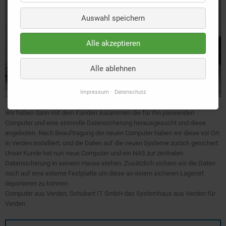
Auswahl speichern
Alle akzeptieren
Alle ablehnen
Impressum
Datenschutz
Wir haben dann mit dem Kunden zusammen die für Ihn passenden
Computer und eine sinnvolle Datensicherung herausgesucht und diese
angeboten. Nach Beauftragung der neuen Computer haben wir diese vor Ort
in Verden installiert, und die Daten auf die neuen Systeme zurück gesichert.
Unser Kunde hat nun neue Computer und ein NAS zur zentralen
Datensicherung in seinem Hause stehen. Zusätzlich sichern wir die Daten
noch auf eine externe Festplatte um diese an einem sicheren Lagerort
deponieren zu können.
Computer aus Verden, Schubert IT GmbH das Systemhaus aus Verden für
Verden.