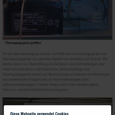
Für die Alarmübertragung via NSL und SMS kamen Empfangsgeräte und
Übertragungsgeräte vom gleichen Modell und Hersteller zum Einsatz. Die
Melder dienen zur Übermittlung von Gefahren- und Störmeldungen über
Telekommunikations- und Datennetze. Diese Empfangs und
Übertragungsgeräte dienen zur Überwachung von Alarmen und Meldungen
aus bestehenden Anlagen wie z.B. Feuermeldeanlagen oder
Einbruchmeldeanlagen. Darüber hinaus sind in den Geräten eigene
Einbruch- und Störmeldefunktionen integriert.
Diese Webseite verwendet Cookies